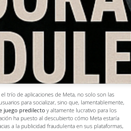
l trío de aplicaciones de Meta, no solo son las
 usuarios para socializar, sino que, lamentablemente,
 juego predilecto
y altamente lucrativo para los
gación ha puesto al descubierto cómo Meta estaría
ias a la publicidad fraudulenta en sus plataformas,