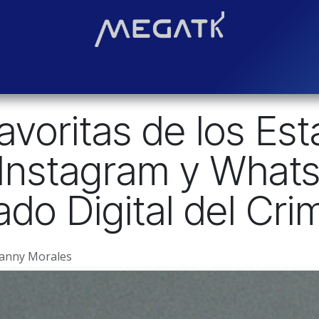
Soluciones
Blog
Contáctenos
¿Quiénes somos?
Even
voritas de los Est
Instagram y Whats
do Digital del Cri
vanny Morales