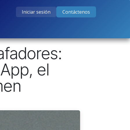
Iniciar sesión
Contáctenos
tos
Cursos
Ayuda
Empleos
afadores:
App, el
men