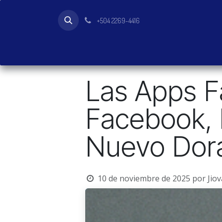
Ir al contenido
+504 2269-4416
Inicio
Tienda
Productos
Las Apps Fa
Facebook, 
Nuevo Dora
10 de noviembre de 2025
por
Jio