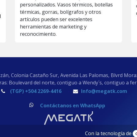
personalizados. Vasos térmicos, botellas
térmicas, gorras, bolígrafos y otros
l
artículos pueden ser excelentes
herramientas de marketing y
reconocimiento.
zán, Colonia Castaño Sur, Avenida Las Palomas, Blvrd Mor
as: Boulevard del norte, contiguo a Wendy´s, contiguo a fe
(TGP) +504 2269-4416
Info@megatk.com
Contáctanos en WhatsApp
Con la tecnología de