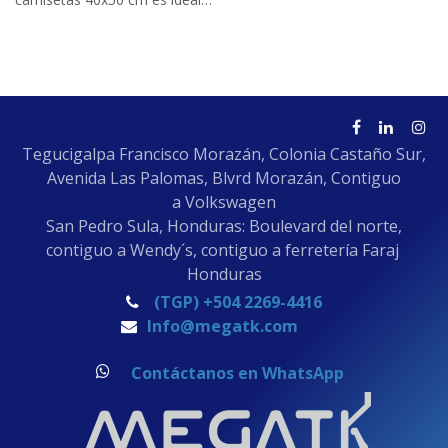
para sublimación, vinil textil y
transfer. Cuenta con cama
corrediza que mejora la
seguridad y precisión del
trabajo. Su control digital de
temperatura y tiempo
garantiza resultados
profesionales, perfecta para
talleres, negocios y
emprendedores.
Tegucigalpa Francisco Morazán, Colonia Castaño Sur,
Avenida Las Palomas, Blvrd Morazán, Contiguo
a Volkswagen
San Pedro Sula, Honduras: Boulevard del norte,
contiguo a Wendy´s, contiguo a ferretería Faraj
Honduras
(TGP) +504 2269-4416
Info@megatk.com
Contáctanos en WhatsApp