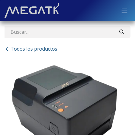
Ir al contenido
Todos los productos