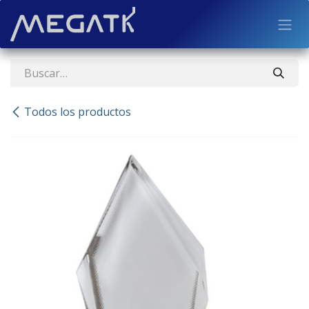
Ir al contenido
Todos los productos