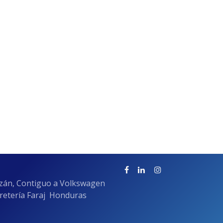
azán, Contiguo a Volkswagen
rretería Faraj Honduras