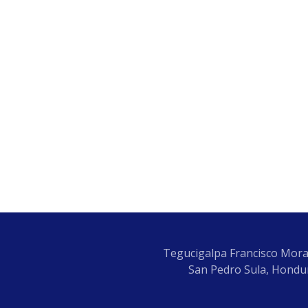
Tegucigalpa Francisco Mora
San Pedro Sula, Hondur