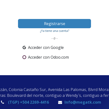
Registrarse
¿Ya tiene una cuenta?
- o -
Acceder con Google
Acceder con Odoo.com
zán, Colonia Castaño Sur, Avenida Las Palomas, Blvrd Mor
as: Boulevard del norte, contiguo a Wendy´s, contiguo a fe
(TGP) +504 2269-4416
Info@megatk.com