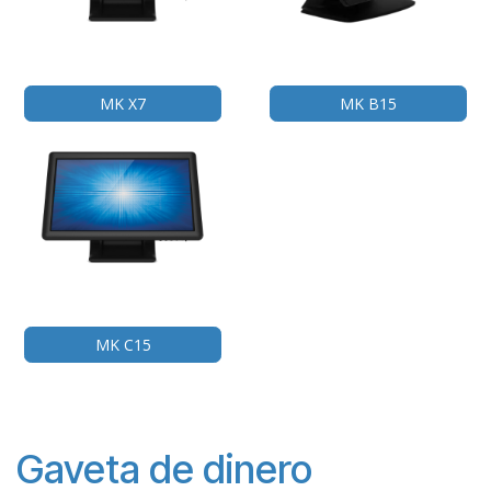
MK X7
MK B15
MK C15
Gaveta de dinero