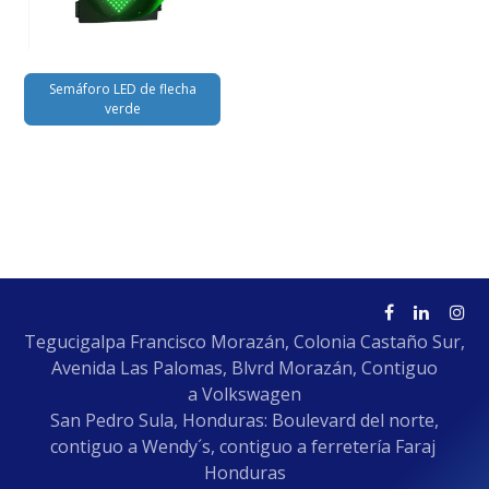
Semáforo LED de flecha
verde
Tegucigalpa Francisco Morazán, Colonia Castaño Sur,
Avenida Las Palomas, Blvrd Morazán, Contiguo
a Volkswagen
San Pedro Sula, Honduras: Boulevard del norte,
contiguo a Wendy´s, contiguo a ferretería Faraj
Honduras