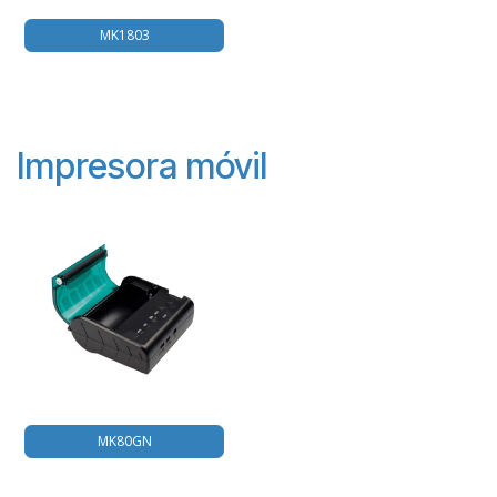
MK1803
Impresora móvil
MK80GN