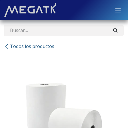
Ir al contenido
Todos los productos