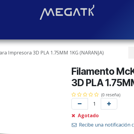
Soluciones
Blog
Contáctenos
¿Quiénes somos?
Even
ara Impresora 3D PLA 1.75MM 1KG (NARANJA)
Filamento McK
3D PLA 1.75M
(0 reseña)
Agotado
Recibe una notificación 