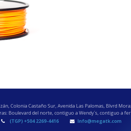
zán, Colonia Castaño Sur, Avenida Las Palomas, Blvrd Mor
as: Boulevard del norte, contiguo a Wendy´s, contiguo a fe
(TGP) +504 2269-4416
Info@megatk.com