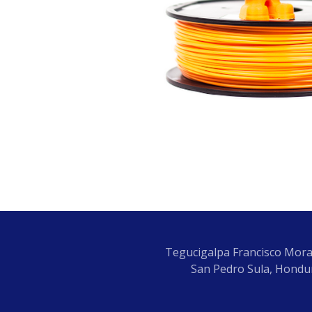
Tegucigalpa Francisco Mora
San Pedro Sula, Hondur