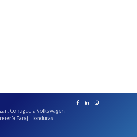
azán, Contiguo a Volkswagen
rretería Faraj Honduras