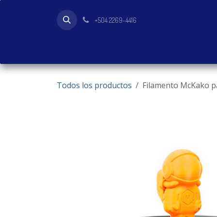
Ir al contenido
+504 2269-4416
Inicio
Tienda
Productos
Todos los productos
Filamento McKako p