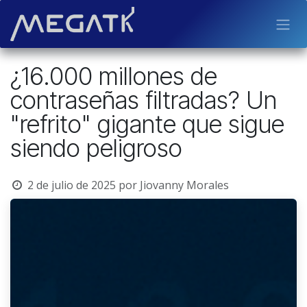
Ir al contenido
¿16.000 millones de
contraseñas filtradas? Un
"refrito" gigante que sigue
siendo peligroso
2 de julio de 2025
por
Jiovanny Morales