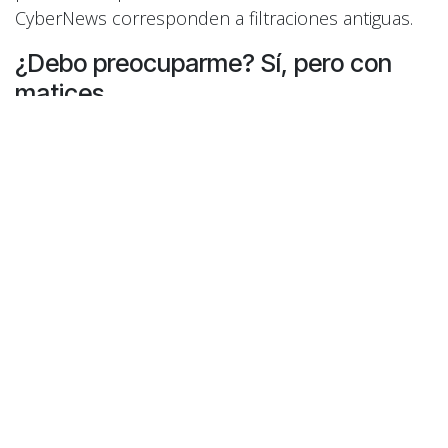
CyberNews corresponden a filtraciones antiguas.
¿Debo preocuparme? Sí, pero con
matices.
La existencia de estas bases de datos filtradas
significa que los cibercriminales tienen acceso a
millones de combinaciones de usuario y
contraseña para diversos servicios. Esto les
permite intentar acceder a tus cuentas, ya sea para
robar información, realizar transacciones
fraudulentas o usarlas como base para otros
ataques.
Sin embargo, esto no es una novedad exclusiva de
este "refrito". Es una amenaza constante en el
panorama digital. La clave es la
prevención y la
acción proactiva
.