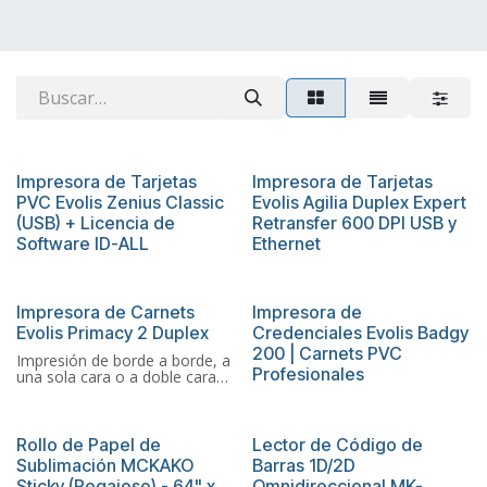
Más Vendido
Más Vendido
Impresora de Tarjetas
Impresora de Tarjetas
PVC Evolis Zenius Classic
Evolis Agilia Duplex Expert
(USB) + Licencia de
Retransfer 600 DPI USB y
Software ID-ALL
Ethernet
Más Vendido
Más Vendido
Impresora de Carnets
Impresora de
Evolis Primacy 2 Duplex
Credenciales Evolis Badgy
200 | Carnets PVC
Impresión de borde a borde, a
Profesionales
una sola cara o a doble cara
Capacidad del cargador: 200
tarjetas
Capacidad del receptáculo:
Oferta
Más Vendido
100 tarjetas
Rollo de Papel de
Lector de Código de
Velocidad de impresión A una
Sublimación MCKAKO
Barras 1D/2D
sola: 280 tarjetas/hora
Sticky (Pegajoso) - 64" x
Omnidireccional MK-