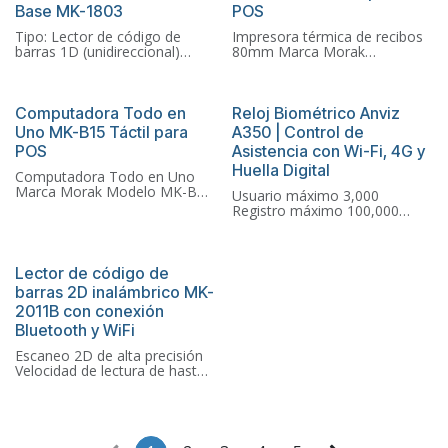
Base MK-1803
POS
Compatible con sistemas de
punto de venta (POS)
Tipo: Lector de código de
Impresora térmica de recibos
barras 1D (unidireccional)
80mm Marca Morak
Marca: Morak Modelo: MK-
Modelo MK-80D
1803
Conexión USB + LAN
Función: Detección
Velocidad de impresión 160
automática
mm/s
Computadora Todo en
Reloj Biométrico Anviz
Incluye base para mostrador
Cortador automático
Uno MK-B15 Táctil para
A350 | Control de
Compatible con sistemas POS
integrado ✔ Compatible con
POS
Asistencia con Wi-Fi, 4G y
sistemas POS
Huella Digital
Bajo mantenimiento
Computadora Todo en Uno
Marca Morak Modelo MK-B15
Usuario máximo 3,000
Pantalla táctil capacitiva de
Registro máximo 100,000
15,6" 1024x768
Com TCP/IP, host USB,
Procesador Intel Core i5-
RS485, Wi-Fi y Bluetooth,
3210M CPU @2.50Gz
versión 4G
8GB de memoria RAM DDR3
Modo de identificación Huella
Lector de código de
RAM 8.00 GB DDR3
digital, tarjeta, contraseña
barras 2D inalámbrico MK-
Disco sólido SSD de 256GB
Velocidad de verificación <0.5
2011B con conexión
(mayor velocidad y
segundos
rendimiento)
Bluetooth y WiFi
Puertos de video VGA y HDMI
Escaneo 2D de alta precisión
Sistema operativo Windows
Velocidad de lectura de hasta
10
30 cuadros por segundo
Conectividad inalámbrica 2.4
GHz + Bluetooth
Compatible con múltiples
sistemas POS