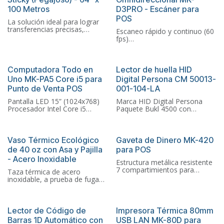
A doble cara: 170
100 Metros
D3PRO - Escáner para
tarjetas/hora
Módulo de plastificación a
POS
La solución ideal para lograr
doble cara CLM
transferencias precisas,
Escaneo rápido y continuo (60
Conectividad: USB, Ethernet,
limpias y sin desplazamientos
fps)
Wifi (opcional)
en trabajos de sublimación de
Lectura precisa de códigos 1D
gran formato. Su acabado
y 2D (incluye QR)
Resolución estándar 300 x 300
pegajoso (sticky) fija el papel
Tecnología omnidireccional
dpi, Resolución personalizable
Más Vendido
Más Vendido
temporalmente al sustrato
Conexión USB fácil instalación
en 300 x 600 dpi (impresión en
Computadora Todo en
Lector de huella HID
durante el proceso de calor,
Compatible con Windows,
blanco y negro y en color) o
Uno MK-PA5 Core i5 para
Digital Persona CM 50013-
evitando corrimientos,
MacOS, Linux y Android
300 x 1200 dpi (impresión en
Punto de Venta POS
001-104-LA
sombras y errores comunes,
blanco y negro únicamente)
incluso en producciones
Pantalla LED 15” (1024x768)
Marca HID Digital Persona
continuas.
Procesador Intel Core i5
Paquete Bukl 4500 con
4GB RAM DDR3
revestimiento de silicona
120GB SSD
Cable de 6 pies
Sistema operativo Windows
No retornable
10 Pro
Vaso Térmico Ecológico
Gaveta de Dinero MK-420
Diseño compacto Todo en
de 40 oz con Asa y Pajilla
para POS
Uno (menos cables y más
- Acero Inoxidable
orden)
Estructura metálica resistente
7 compartimientos para
Taza térmica de acero
billetes con clips metálicos
inoxidable, a prueba de fugas,
3 compartimientos para
para viaje
monedas
Cerradura de seguridad con 3
posiciones
Lector de Código de
Impresora Térmica 80mm
Diseño profesional en color
Barras 1D Automático con
USB LAN MK-80D para
negro con línea azul