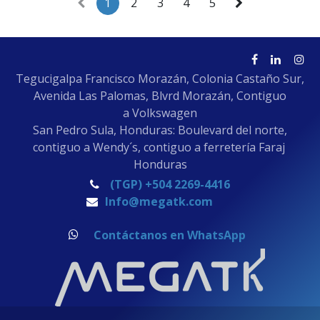
1
2
3
4
5
Diseño ergonómico y
resistente
Tecnología plug-and-play (no
requiere instalación de
software)
Su conexión inalámbrica
Tegucigalpa Francisco Morazán, Colonia Castaño Sur,
brinda mayor libertad de
movimiento, ideal para
Avenida Las Palomas, Blvrd Morazán, Contiguo
supermercados, tiendas,
a Volkswagen
farmacias, bodegas y
negocios con alto volumen de
San Pedro Sula, Honduras: Boulevard del norte,
ventas.
contiguo a Wendy´s, contiguo a ferretería Faraj
Honduras
(TGP) +504 2269-4416
Info@megatk.com
Contáctanos en WhatsApp