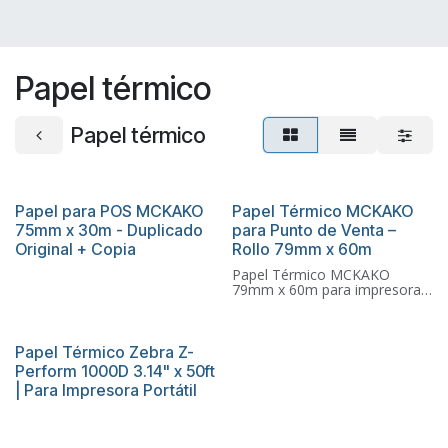
Papel térmico
Papel térmico
Papel para POS MCKAKO
Papel Térmico MCKAKO
75mm x 30m - Duplicado
para Punto de Venta –
Original + Copia
Rollo 79mm x 60m
Papel Térmico MCKAKO
79mm x 60m para impresoras
POS. Impresión nítida, alta
resistencia y excelente
rendimiento. Disponible en
MEGATK Honduras con envíos
Papel Térmico Zebra Z-
a nivel nacional. Perfecto para
Perform 1000D 3.14" x 50ft
facturación, recibos y
| Para Impresora Portátil
comprobantes, es
ampliamente utilizado en
supermercados, restaurantes,
farmacias, tiendas y