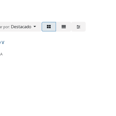
Destacado
r por:
0 V
AA