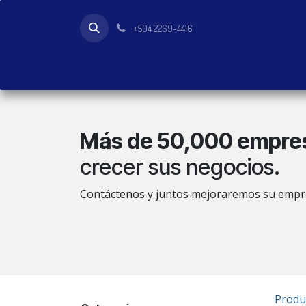
Ir al contenido
+504 2269-4416
Inicio
Tienda
Productos
Más de 50,000 empre
crecer sus negocios.
Contáctenos y juntos mejoraremos su empr
Produ