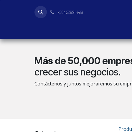
Ir al contenido
+504 2269-4416
Inicio
Tienda
Productos
Más de 50,000 empre
crecer sus negocios.
Contáctenos y juntos mejoraremos su empr
Produ