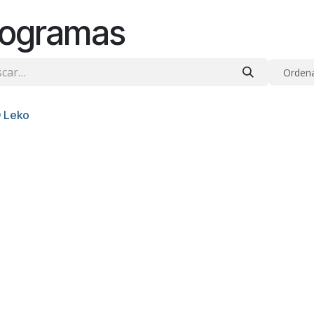
rogramas
Ordena
 Leko