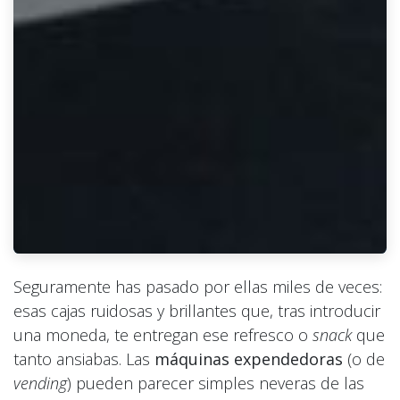
Seguramente has pasado por ellas miles de veces:
esas cajas ruidosas y brillantes que, tras introducir
una moneda, te entregan ese refresco o
snack
que
tanto ansiabas. Las
máquinas expendedoras
(o de
vending
) pueden parecer simples neveras de las