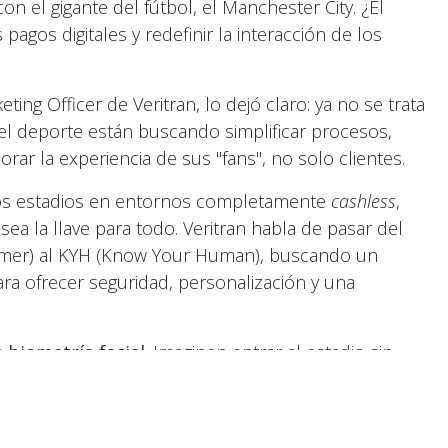
on el gigante del fútbol, el Manchester City. ¿El
pagos digitales y redefinir la interacción de los
ing Officer de Veritran, lo dejó claro: ya no se trata
el deporte están buscando simplificar procesos,
rar la experiencia de sus "fans", no solo clientes.
r los estadios en entornos completamente
cashless
,
sea la llave para todo. Veritran habla de pasar del
omer) al KYH (Know Your Human), buscando un
ra ofrecer seguridad, personalización y una
a
biometría facial
. Imaginen entrar al estadio sin
a y bebida sin sacar la billetera o el teléfono, ¡solo
! La tecnología identifica al instante quién eres,
nsacción en segundos.