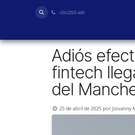
Ir al contenido
+504 2269-4416
Inicio
Tienda
Productos
Adiós efect
fintech lle
del Manche
25 de abril de 2025
por
Jiovanny 