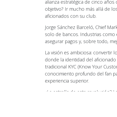
alianza estratégica de cinco años c
objetivo? Ir mucho más allá de los 
aficionados con su club.
Jorge Sánchez Barceló, Chief Market
solo de bancos. Industrias como 
asegurar pagos y, sobre todo, mejo
La visión es ambiciosa: converti
donde la identidad del aficionado 
tradicional KYC (Know Your Cust
conocimiento profundo del fan pa
experiencia superior.
¿La estrella de esta revolución? L
mostrar una entrada, comprar comid
con el reconocimiento de tu rostro
verifica tu edad y autoriza la tra