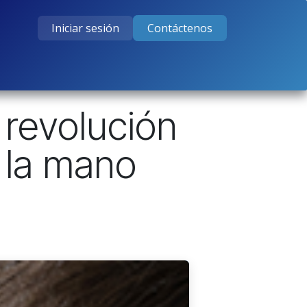
Iniciar sesión
Contáctenos
tos
Cursos
Ayuda
Empleos
a revolución
e la mano