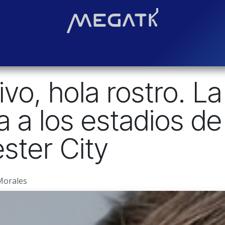
Soluciones
Blog
Contáctenos
¿Quiénes somos?
Even
ivo, hola rostro. L
ga a los estadios d
ster City
Morales