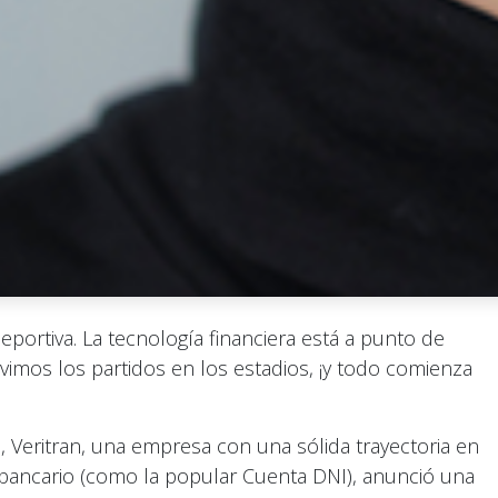
eportiva. La tecnología financiera está a punto de
imos los partidos en los estadios, ¡y todo comienza
 Veritran, una empresa con una sólida trayectoria en
r bancario (como la popular Cuenta DNI), anunció una