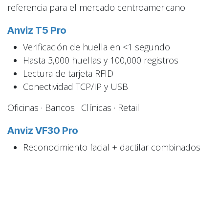
referencia para el mercado centroamericano.
Anviz T5 Pro
Verificación de huella en <1 segundo
Hasta 3,000 huellas y 100,000 registros
Lectura de tarjeta RFID
Conectividad TCP/IP y USB
Oficinas · Bancos · Clínicas · Retail
Anviz VF30 Pro
Reconocimiento facial + dactilar combinados
Funciona en interiores y exteriores
Soporte PoE, sin cableado eléctrico adicional
Pantalla TFT 2.8'' con retroalimentación
instantánea