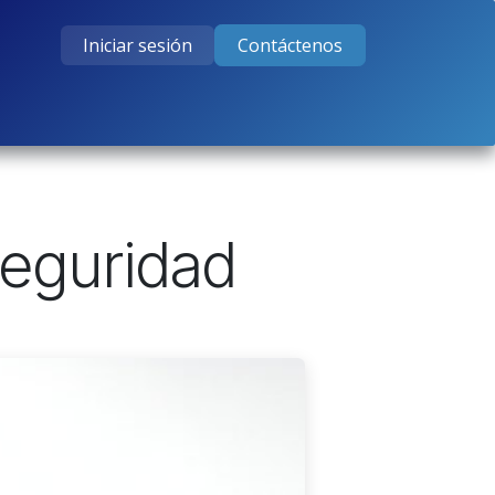
Iniciar sesión
Contáctenos
tos
Cursos
Ayuda
Empleos
seguridad