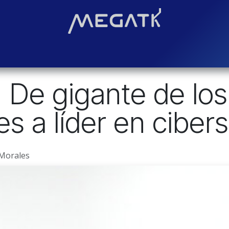
Soluciones
Blog
Contáctenos
¿Quiénes somos?
Even
 De gigante de los
s a líder en ciber
 Morales