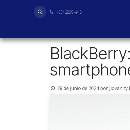
Ir al contenido
+504 2269-4416
Inicio
Tienda
Productos
BlackBerry:
smartphone
28 de junio de 2024
por
Jiovanny