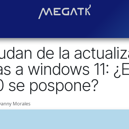
Soluciones
Blog
Contáctenos
¿Quiénes somos?
Even
udan de la actuali
s a windows 11: ¿El
0 se pospone?
vanny Morales