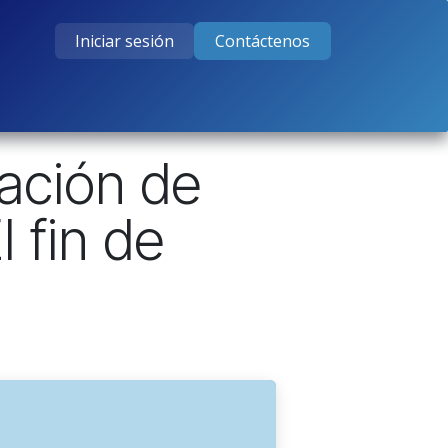
Iniciar sesión
Contáctenos
tos
Cursos
Ayuda
Empleos
zación de
 fin de