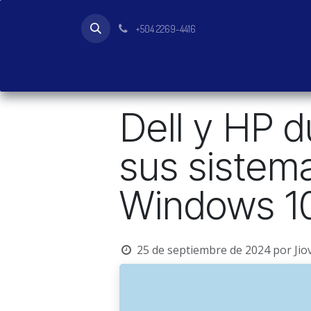
Ir al contenido
+504 2269-4416
Inicio
Tienda
Productos
Dell y HP d
sus sistema
Windows 1
25 de septiembre de 2024
por
Jio