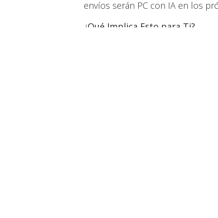
envíos serán PC con IA en los pr
¿Qué Implica Esto para Ti?
Mayor vida útil para tus equ
algunos fabricantes, podrás 
tiempo.
Un mercado de PC más enfoc
herramientas cada vez más pode
inteligencia artificial.
Precios más altos:
La adopció
en los precios de las PC, per
incremento.
En Conclusión
Si bien la actualización a Windows
prometedor. La inteligencia artifi