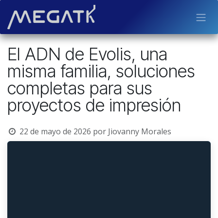
Ir al contenido
El ADN de Evolis, una
misma familia, soluciones
completas para sus
proyectos de impresión
22 de mayo de 2026
por
Jiovanny Morales