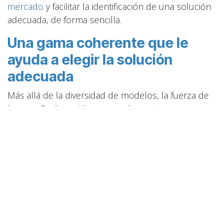
mercado
y facilitar la identificación de una solución
adecuada, de forma sencilla.
Una gama coherente que le
ayuda a elegir la solución
adecuada
Más allá de la diversidad de modelos, la fuerza de
la gama Evolis reside en su coherencia.
Evolis ha diseñado sus soluciones de impresión de
tarjetas siguiendo unos rasgos comunes:
una lógica de uso similar entre los diferentes
modelos;
interfaces intuitivas;
una continuidad en la experiencia y los
estándares de rendimiento.