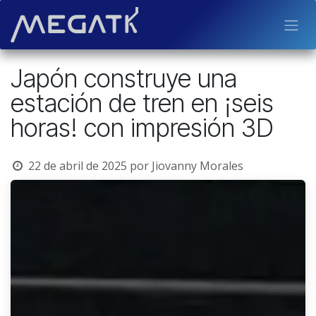
Ir al contenido
Japón construye una
estación de tren en ¡seis
horas! con impresión 3D
22 de abril de 2025
por
Jiovanny Morales