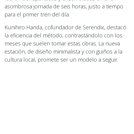
asombrosa jornada de seis horas, justo a tiempo
para el primer tren del día.
Kunihiro Handa, cofundador de Serendix, destacó
la eficiencia del método, contrastándolo con los
meses que suelen tomar estas obras. La nueva
estación, de diseño minimalista y con guiños a la
cultura local, promete ser un modelo a seguir.
Desde la ferroviaria ven este proyecto como un
camino para mantener la conectividad en otras
zonas rurales, reduciendo costos y personal. Ryo
Kawamoto, presidente de JR West Innovations,
subrayó la clave del éxito: la mínima necesidad de
mano de obra en el sitio.
Este increíble logro demuestra el potencial
transformador de la impresión 3D en la