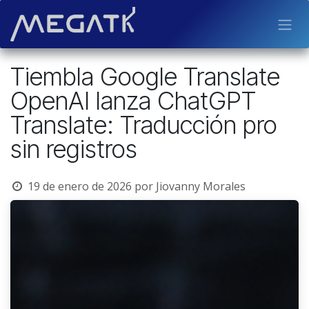
Ir al contenido
Tiembla Google Translate
OpenAI lanza ChatGPT
Translate: Traducción pro
sin registros
19 de enero de 2026
por
Jiovanny Morales