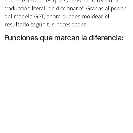
empiece a sudar es que OpenAI no ofrece una
traducción literal "de diccionario". Gracias al poder
del modelo GPT, ahora puedes
moldear el
resultado
según tus necesidades:
Funciones que marcan la diferencia:
Control de Tono:
¿Es un correo para tu jefe o
un mensaje para un amigo? Ajusta entre formal
y coloquial al instante.
Simplificación Intuitiva:
El famoso botón de
"Explícamelo como a un niño de 5 años"
llega a
la traducción para desenredar textos
complejos.
Adaptación Regional:
Evita malentendidos
culturales solicitando que el lenguaje se
adapte a un país o región específica.
Voz Natural:
Incluye una función de escucha