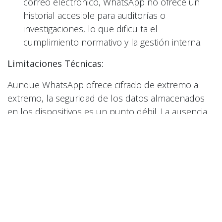
correo electrónico, WhatsApp no ofrece un
historial accesible para auditorías o
investigaciones, lo que dificulta el
cumplimiento normativo y la gestión interna.
Limitaciones Técnicas:
Aunque WhatsApp ofrece cifrado de extremo a
extremo, la seguridad de los datos almacenados
en los dispositivos es un punto débil. La ausencia
de un historial auditado complica la gestión de
incidentes y el cumplimiento de normativas.
Recomendaciones de Expertos:
Priorizar canales de comunicación oficiales:
Las empresas deben fomentar el uso de
plataformas diseñadas para entornos
empresariales, que ofrecen mayor seguridad y