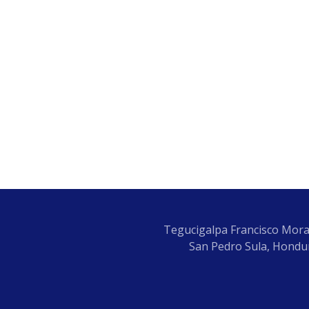
Tegucigalpa Francisco Mora
San Pedro Sula, Hondur