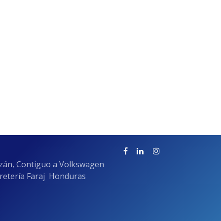
azán, Contiguo a Volkswagen
rretería Faraj Honduras