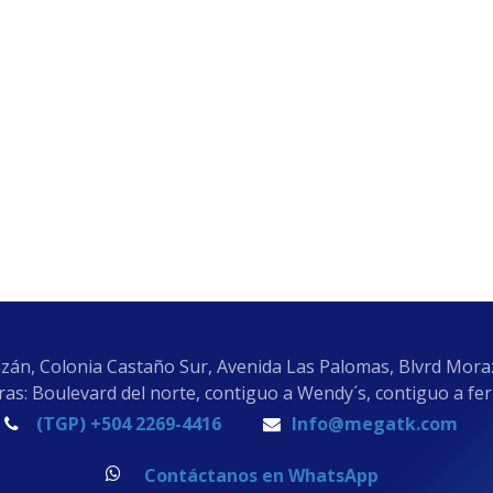
zán, Colonia Castaño Sur, Avenida Las Palomas, Blvrd Mor
as: Boulevard del norte, contiguo a Wendy´s, contiguo a fe
(TGP) +504 2269-4416
Info@megatk.com
Contáctanos en WhatsApp