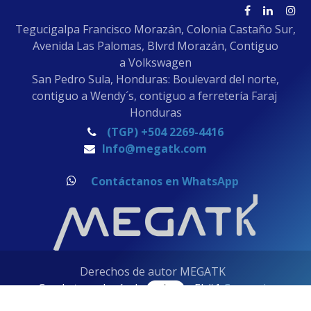
Tegucigalpa Francisco Morazán, Colonia Castaño Sur,
Avenida Las Palomas, Blvrd Morazán, Contiguo
a Volkswagen
San Pedro Sula, Honduras: Boulevard del norte,
contiguo a Wendy´s, contiguo a ferretería Faraj
Honduras
(TGP) +504 2269-4416
Info@megatk.com
Contáctanos en WhatsApp
Derechos de autor MEGATK
Con la tecnología de
- El #1
Comercio
electrónico de código abierto