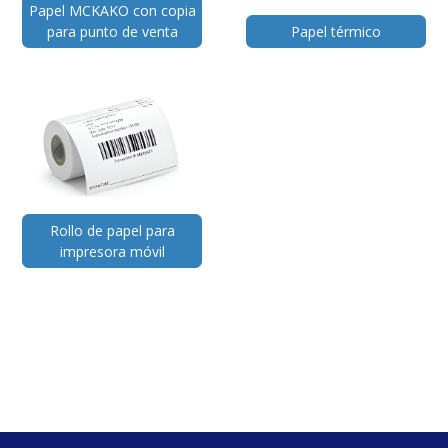
Papel MCKAKO con copia
para punto de venta
Papel térmico
Rollo de papel para
impresora móvil