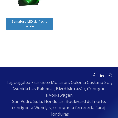
Semáforo LED de flecha
verde
Tegucigalpa Francisco Morazán, Colonia Castaño Sur,
Avenida Las Palomas, Blvrd Morazán, Contiguo
a Volkswagen
San Pedro Sula, Honduras: Boulevard del norte,
contiguo a Wendy´s, contiguo a ferretería Faraj
Honduras