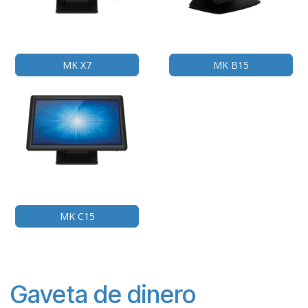
MK X7
MK B15
MK C15
Gaveta de dinero