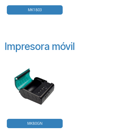
MK1803
Impresora móvil
MK80GN