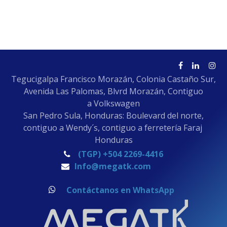
Tegucigalpa Francisco Morazán, Colonia Castaño Sur,
Avenida Las Palomas, Blvrd Morazán, Contiguo
a Volkswagen
San Pedro Sula, Honduras: Boulevard del norte,
contiguo a Wendy´s, contiguo a ferretería Faraj
Honduras
(TGP) +504 2269-4416
Info@megatk.com
Contáctanos en WhatsApp