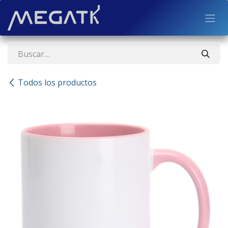
Ir al contenido
Todos los productos