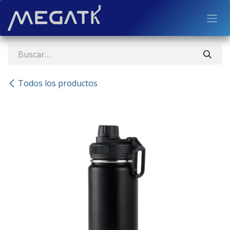
Ir al contenido
Todos los productos