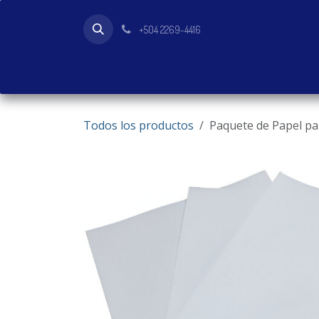
Ir al contenido
+504 2269-4416
Inicio
Tienda
Productos
Todos los productos
Paquete de Papel p