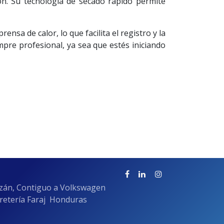
ión. Su tecnología de secado rápido permite
nsa de calor, lo que facilita el registro y la
empre profesional, ya sea que estés iniciando
azán, Contiguo a Volkswagen
rretería Faraj Honduras