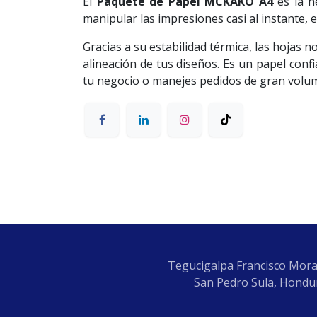
El
Paquete de Papel MCKAKO A4
es la h
manipular las impresiones casi al instante, 
Gracias a su estabilidad térmica, las hojas n
alineación de tus diseños. Es un papel confi
tu negocio o manejes pedidos de gran volu
Tegucigalpa Francisco Mora
San Pedro Sula, Hondur