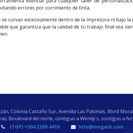
erramienta esencial para cualquier taller de personalizac
evitando errores por corrimiento de tinta.
o se curvan excesivamente dentro de la impresora ni bajo la pre
able que garantiza que la calidad de tu trabajo final sea si
men.
zán, Colonia Castaño Sur, Avenida Las Palomas, Blvrd Mor
as: Boulevard del norte, contiguo a Wendy´s, contiguo a fe
(TGP) +504 2269-4416
Info@megatk.com