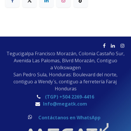
Tegucigalpa Francisco Morazán, Colonia Castaño Sur,
Avenida Las Palomas, Blvrd Morazán, Contiguo
a Volkswagen
San Pedro Sula, Honduras: Boulevard del norte,
contiguo a Wendy´s, contiguo a ferretería Faraj
Honduras
(TGP) +504 2269-4416
Info@megatk.com
Contáctanos en WhatsApp