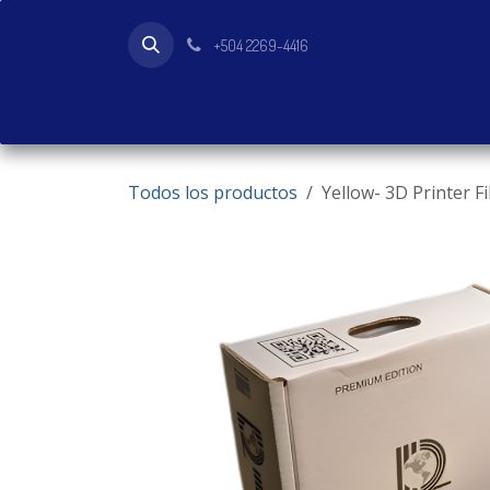
Ir al contenido
+504 2269-4416
Inicio
Tienda
Productos
Todos los productos
Yellow- 3D Printer 