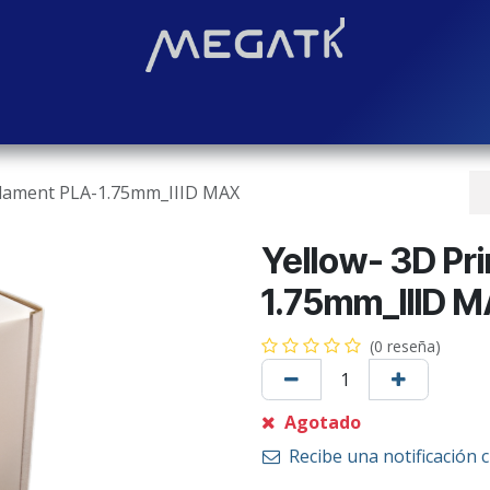
Soluciones
Blog
Contáctenos
¿Quiénes somos?
Even
Filament PLA-1.75mm_IIID MAX
Yellow- 3D Pri
1.75mm_IIID 
(0 reseña)
Agotado
Recibe una notificación 