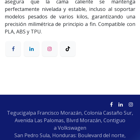
asegura que la cama caliente se mantenga
perfectamente nivelada y estable, incluso al soportar
modelos pesados de varios kilos, garantizando una
precisión milimétrica de principio a fin. Compatible con
PLA, ABS y TPU.
Tegucigalpa Francisco Morazán, Colonia Castaño Sur,
Avenida Las Palomas, Blvrd Morazán, Contiguo
a Volkswagen
San Pedro Sula, Honduras: Boulevard del norte,