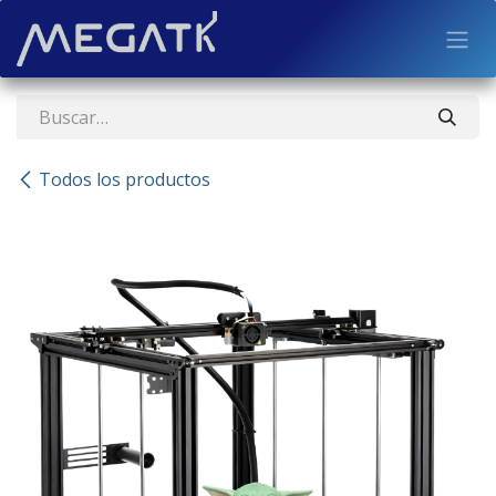
Ir al contenido
Todos los productos