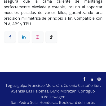
asegura que la cama caliente se mantenga
perfectamente nivelada y estable, incluso al soportar
modelos pesados de varios kilos, garantizando una
precisión milimétrica de principio a fin. Compatible con
PLA, ABS y TPU.
Tegucigalpa Francisco Morazán, Colonia Castaño Sur,
Avenida Las Palomas, Blvrd Morazán, Contiguo
a Volkswagen
San Pedro Sula, Honduras: Boulevard del norte,