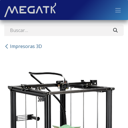
Ir al contenido
Impresoras 3D