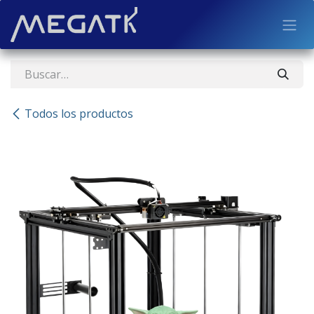
Ir al contenido
Todos los productos