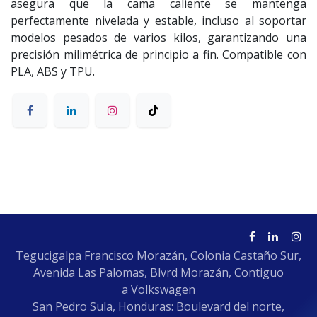
asegura que la cama caliente se mantenga
perfectamente nivelada y estable, incluso al soportar
modelos pesados de varios kilos, garantizando una
precisión milimétrica de principio a fin. Compatible con
PLA, ABS y TPU.
Tegucigalpa Francisco Morazán, Colonia Castaño Sur,
Avenida Las Palomas, Blvrd Morazán, Contiguo
a Volkswagen
San Pedro Sula, Honduras: Boulevard del norte,