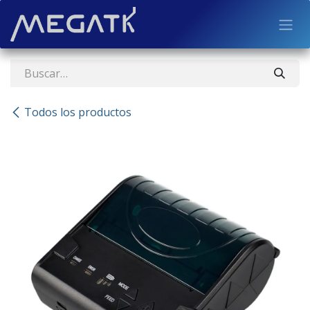
Ir al contenido
Todos los productos