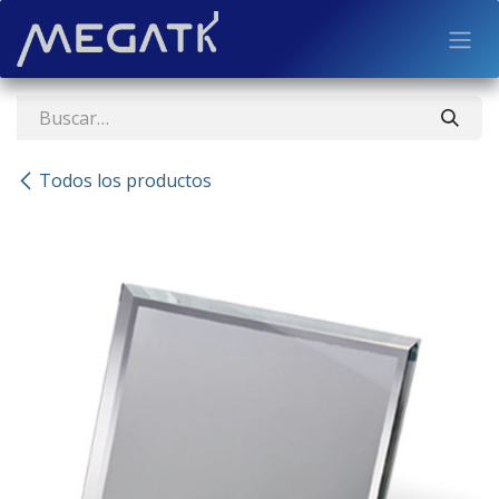
Ir al contenido
Todos los productos