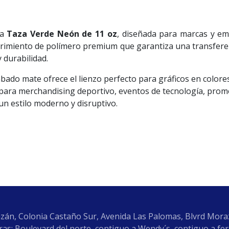
ra
Taza Verde Neón de 11 oz
, diseñada para marcas y e
rimiento de polímero premium que garantiza una transfere
 durabilidad.
abado mate ofrece el lienzo perfecto para gráficos en colore
ón para merchandising deportivo, eventos de tecnología, pr
un estilo moderno y disruptivo.
zán, Colonia Castaño Sur, Avenida Las Palomas, Blvrd Mor
as: Boulevard del norte, contiguo a Wendy´s, contiguo a fe