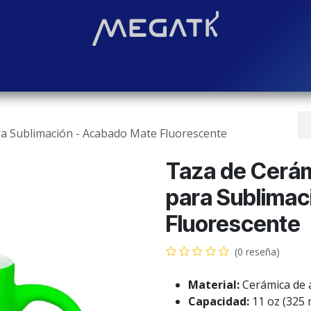
Soluciones
Blog
Contáctenos
¿Quiénes somos?
Even
ra Sublimación - Acabado Mate Fluorescente
Taza de Cerám
para Sublimac
Fluorescente
(0 reseña)
Material:
Cerámica de a
Capacidad:
11 oz (325 