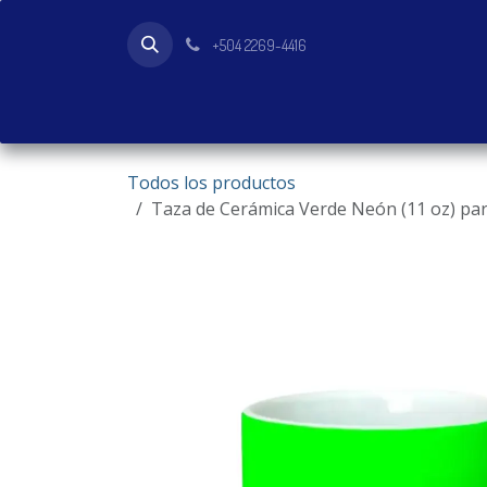
Ir al contenido
+504 2269-4416
Inicio
Tienda
Productos
Todos los productos
Taza de Cerámica Verde Neón (11 oz) pa