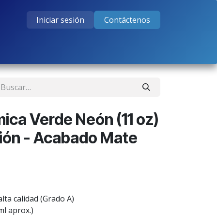
Iniciar sesión
Contáctenos
tos
Cursos
Ayuda
Empleos
ica Verde Neón (11 oz)
ión - Acabado Mate
lta calidad (Grado A)
ml aprox.)