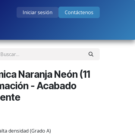
Iniciar sesión
Contáctenos
tos
Cursos
Ayuda
Empleos
ica Naranja Neón (11
imación - Acabado
cente
alta densidad (Grado A)