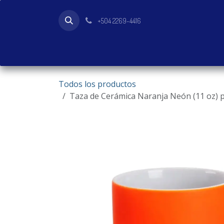
Ir al contenido
+504 2269-4416
Inicio
Tienda
Productos
Todos los productos
Taza de Cerámica Naranja Neón (11 oz) 