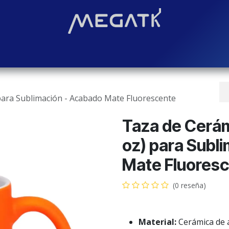
Soluciones
Blog
Contáctenos
¿Quiénes somos?
Even
para Sublimación - Acabado Mate Fluorescente
Taza de Cerám
oz) para Subl
Mate Fluores
(0 reseña)
Material:
Cerámica de 