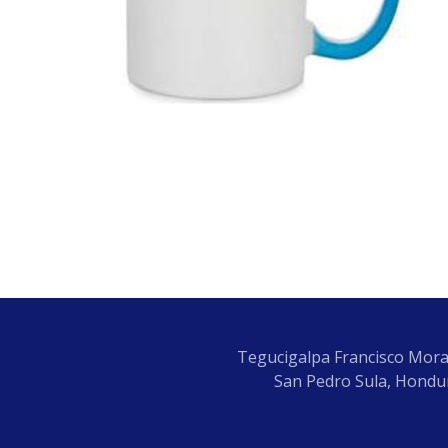
Tegucigalpa Francisco Mora
San Pedro Sula, Hondur