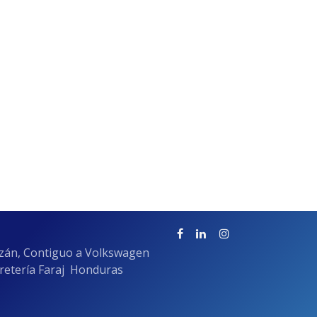
azán, Contiguo a Volkswagen
rretería Faraj Honduras