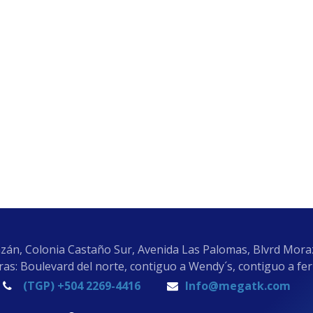
zán, Colonia Castaño Sur, Avenida Las Palomas, Blvrd Mor
as: Boulevard del norte, contiguo a Wendy´s, contiguo a fe
(TGP) +504 2269-4416
Info@megatk.com