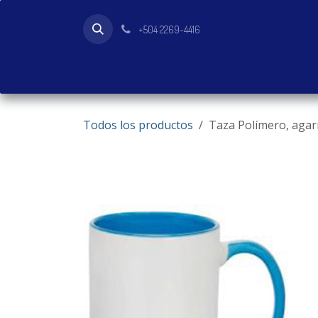
Ir al contenido
+504 2269-4416
Inicio
Tienda
Productos
Todos los productos
Taza Polímero, agarr