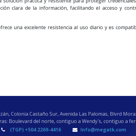
 solución práctica y resistente para proteger credenciales,
ión clara de la información, facilitando el acceso y con
frece una excelente resistencia al uso diario y es compatibl
zán, Colonia Castaño Sur, Avenida Las Palomas, Blvrd Mor
as: Boulevard del norte, contiguo a Wendy´s, contiguo a fe
(TGP) +504 2269-4416
Info@megatk.com