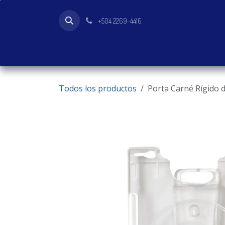
Ir al contenido
+504 2269-4416
Inicio
Tienda
Productos
Todos los productos
Porta Carné Rígido d