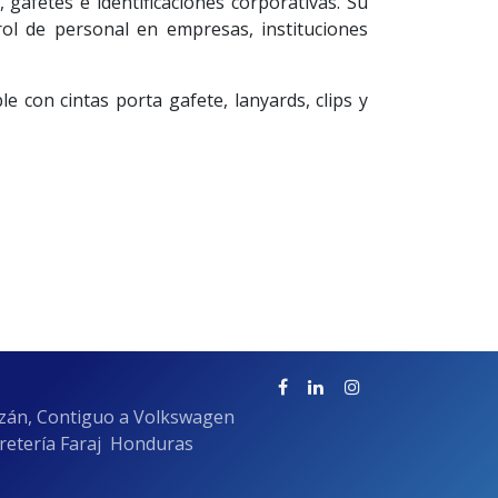
 gafetes e identificaciones corporativas. Su
trol de personal en empresas, instituciones
e con cintas porta gafete, lanyards, clips y
azán, Contiguo a Volkswagen
rretería Faraj Honduras