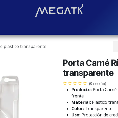
Soluciones
Blog
Contáctenos
¿Quiénes somos?
Even
e plástico transparente
Porta Carné Rí
transparente
(0 reseña)
Producto:
Porta Carné 
frente
Material:
Plástico tra
Color:
Transparente
Uso:
Protección de cred