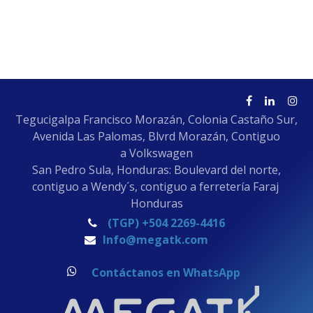
Tegucigalpa Francisco Morazán, Colonia Castaño Sur,
Avenida Las Palomas, Blvrd Morazán, Contiguo
a Volkswagen
San Pedro Sula, Honduras: Boulevard del norte,
contiguo a Wendy´s, contiguo a ferretería Faraj
Honduras
(TGP) +504 2269-4416
Info@megatk.com
Contáctanos en WhatsApp