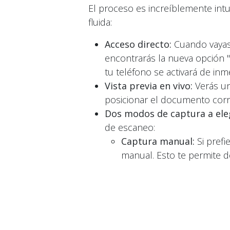
El proceso es increíblemente intu
fluida:
Acceso directo:
Cuando vayas
encontrarás la nueva opción 
tu teléfono se activará de inm
Vista previa en vivo:
Verás un
posicionar el documento corr
Dos modos de captura a eleg
de escaneo:
Captura manual:
Si prefi
manual. Esto te permite d
para situaciones que req
iluminación para obtener l
Modo automático:
Si tie
Detecta los bordes del do
que intervenir, ofreciendo