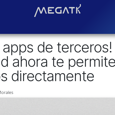
Soluciones
Blog
Contáctenos
¿Quiénes somos?
Even
as apps de tercero
id ahora te permit
s directamente
Morales