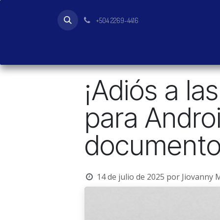
Ir al contenido
+504 2269-4416
Inicio
Tienda
Productos
¡Adiós a l
para Andro
documento
14 de julio de 2025
por
Jiovanny 