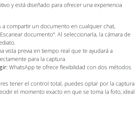
itivo y está diseñado para ofrecer una experiencia
 a compartir un documento en cualquier chat,
"Escanear documento". Al seleccionarla, la cámara de
ediato.
a vista previa en tiempo real que te ayudará a
ectamente para la captura.
ir:
WhatsApp te ofrece flexibilidad con dos métodos
eres tener el control total, puedes optar por la captura
ecidir el momento exacto en que se toma la foto, ideal
uieren un posicionamiento cuidadoso o ajustes de
a mejor calidad.
nes prisa, el modo automático agiliza el proceso.
cumento por sí solo y ajusta la imagen sin que tengas
 una experiencia más rápida.