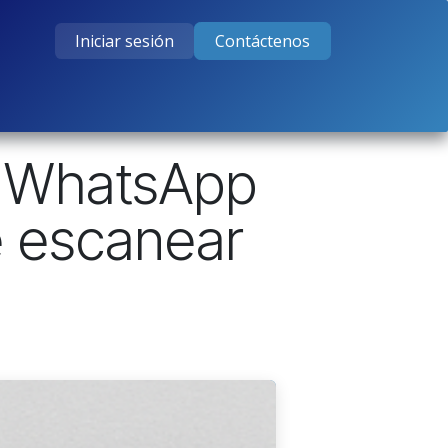
Iniciar sesión
Contáctenos
tos
Cursos
Ayuda
Empleos
s! WhatsApp
e escanear