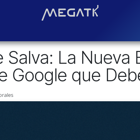
Soluciones
Blog
Contáctenos
¿Quiénes somos?
Even
e Salva: La Nueva 
de Google que Deb
orales