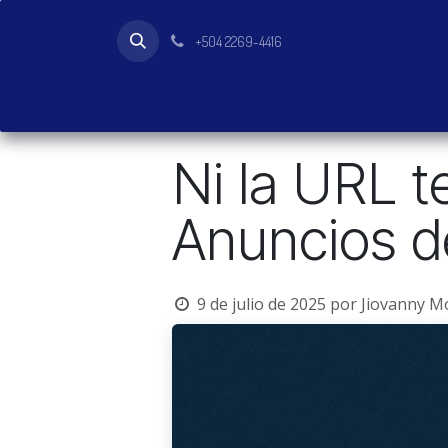
Ir al contenido
+504 2269-4416
Inicio
Tienda
Productos
Ni la URL t
Anuncios 
9 de julio de 2025
por
Jiovanny M