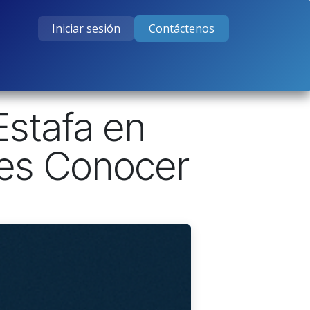
Iniciar sesión
Contáctenos
tos
Cursos
Ayuda
Empleos
Estafa en
es Conocer