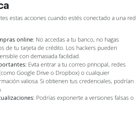
ca
vites estas acciones cuando estés conectado a una red
mpras online:
No accedas a tu banco, no hagas
os de tu tarjeta de crédito. Los hackers pueden
ensible con demasiada facilidad.
portantes:
Evita entrar a tu correo principal, redes
e (como Google Drive o Dropbox) o cualquier
mación valiosa. Si obtienen tus credenciales, podrían
.
ualizaciones:
Podrías exponerte a versiones falsas o
mucho más seguro hacerlo desde una conexión de
No mandes documentos con datos personales,
recciones o cualquier dato que pueda usarse para