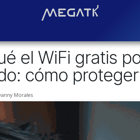
Soluciones
Blog
Contáctenos
¿Quiénes somos?
Even
ué el WiFi gratis p
odo: cómo proteger
vanny Morales