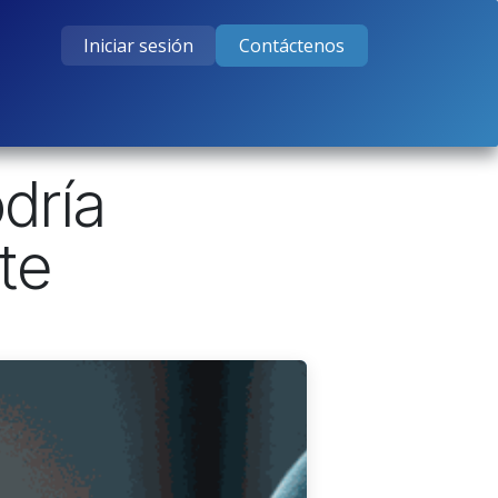
Iniciar sesión
Contáctenos
tos
Cursos
Ayuda
Empleos
odría
te