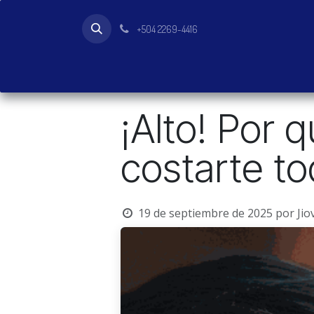
Ir al contenido
+504 2269-4416
Inicio
Tienda
Productos
¡Alto! Por q
costarte t
19 de septiembre de 2025
por
Jio