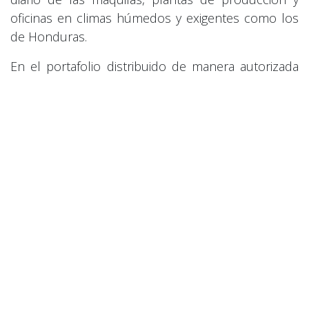
oficinas en climas húmedos y exigentes como los
de Honduras.
En el portafolio distribuido de manera autorizada
por
MEGATK
, destacan dos soluciones adaptadas
a cada necesidad de volumen:
1. Evolis Zenius: La Solución Ágil y
Compacta para Pymes
Diseñada para un volumen de impresión de bajo a
medio, la
Evolis Zenius
es la impresora de
escritorio perfecta para oficinas corporativas
medianas, gimnasios y centros educativos locales.
Velocidad y Calidad:
Emite un carnet a todo
color en solo 30 segundos con una resolución
impecable de 300 dpi de borde a borde.